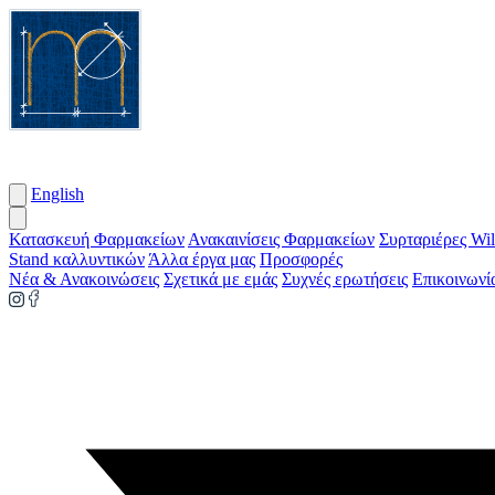
English
Κατασκευή Φαρμακείων
Ανακαινίσεις Φαρμακείων
Συρταριέρες Wil
Stand καλλυντικών
Άλλα έργα μας
Προσφορές
Νέα & Ανακοινώσεις
Σχετικά με εμάς
Συχνές ερωτήσεις
Επικοινωνί