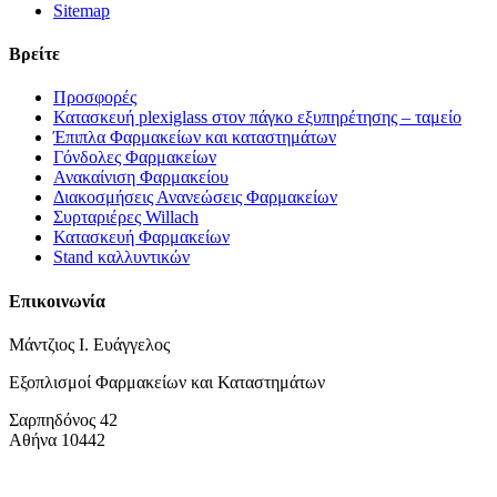
Sitemap
Βρείτε
Προσφορές
Κατασκευή plexiglass στον πάγκο εξυπηρέτησης – ταμείο
Έπιπλα Φαρμακείων και καταστημάτων
Γόνδολες Φαρμακείων
Ανακαίνιση Φαρμακείου
Διακοσμήσεις Ανανεώσεις Φαρμακείων
Συρταριέρες Willach
Κατασκευή Φαρμακείων
Stand καλλυντικών
Επικοινωνία
Μάντζιος Ι. Ευάγγελος
Εξοπλισμοί Φαρμακείων και Καταστημάτων
Σαρπηδόνος 42
Αθήνα 10442