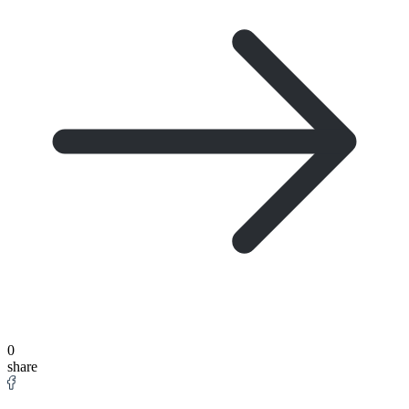
0
share