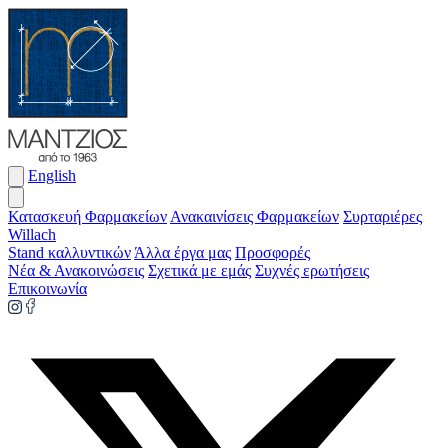
English
Κατασκευή Φαρμακείων
Ανακαινίσεις Φαρμακείων
Συρταριέρες
Willach
Stand καλλυντικών
Άλλα έργα μας
Προσφορές
Νέα & Ανακοινώσεις
Σχετικά με εμάς
Συχνές ερωτήσεις
Επικοινωνία