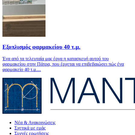
Εξοπλισμός φαρμακείου 40 τ.μ.
Ένα από τα τελευταία μας έργα η κατασκευή αυτού του
φαρμακείου στην Πάτρα, που έρχεται να επιβεβαιώσει πώς ένα
φαρμακείο 40 τ.μ....
Νέα & Ανακοινώσεις
Σχετικά με εμάς
Συχνές ερωτήσεις