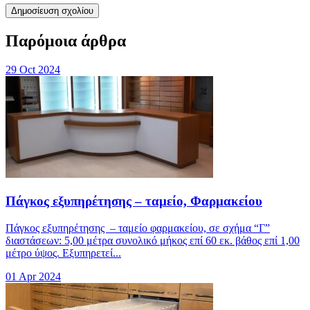
Δημοσίευση σχολίου
Παρόμοια άρθρα
29 Oct 2024
Πάγκος εξυπηρέτησης – ταμείο, Φαρμακείου
Πάγκος εξυπηρέτησης – ταμείο φαρμακείου, σε σχήμα “Γ”
διαστάσεων: 5,00 μέτρα συνολικό μήκος επί 60 εκ. βάθος επί 1,00
μέτρο ύψος. Εξυπηρετεί...
01 Apr 2024