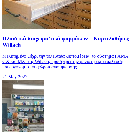
Πλαστικά διαχωριστικά φαρμάκων – Καρτελοθήκες
Willach
Μελετημένο μέχρι την τελευταία λεπτομέρεια, το σύστημα FAMA
GX και MX της Willach, προσφέρει την μέγιστη εκμετάλλευση
και εργονομία του χώρου αποθήκευσης...
21 May 2023