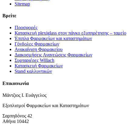
Sitemap
Βρείτε
Προσφορές
Κατασκευή plexiglass στον πάγκο εξυπηρέτησης – ταμείο
Έπιπλα Φαρμακείων και καταστημάτων
Γόνδολες Φαρμακείων
Ανακαίνιση Φαρμακείου
Διακοσμήσεις Ανανεώσεις Φαρμακείων
Συρταριέρες Willach
Κατασκευή Φαρμακείων
Stand καλλυντικών
Επικοινωνία
Μάντζιος Ι. Ευάγγελος
Εξοπλισμοί Φαρμακείων και Καταστημάτων
Σαρπηδόνος 42
Αθήνα 10442