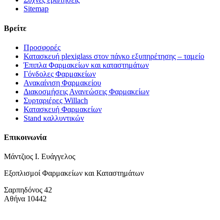
Sitemap
Βρείτε
Προσφορές
Κατασκευή plexiglass στον πάγκο εξυπηρέτησης – ταμείο
Έπιπλα Φαρμακείων και καταστημάτων
Γόνδολες Φαρμακείων
Ανακαίνιση Φαρμακείου
Διακοσμήσεις Ανανεώσεις Φαρμακείων
Συρταριέρες Willach
Κατασκευή Φαρμακείων
Stand καλλυντικών
Επικοινωνία
Μάντζιος Ι. Ευάγγελος
Εξοπλισμοί Φαρμακείων και Καταστημάτων
Σαρπηδόνος 42
Αθήνα 10442