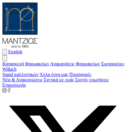
English
Κατασκευή Φαρμακείων
Ανακαινίσεις Φαρμακείων
Συρταριέρες
Willach
Stand καλλυντικών
Άλλα έργα μας
Προσφορές
Νέα & Ανακοινώσεις
Σχετικά με εμάς
Συχνές ερωτήσεις
Επικοινωνία