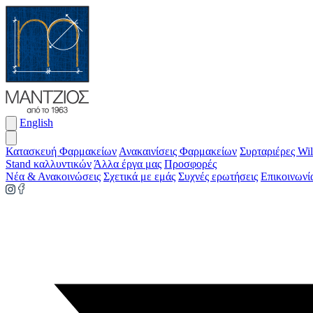
English
Κατασκευή Φαρμακείων
Ανακαινίσεις Φαρμακείων
Συρταριέρες Wil
Stand καλλυντικών
Άλλα έργα μας
Προσφορές
Νέα & Ανακοινώσεις
Σχετικά με εμάς
Συχνές ερωτήσεις
Επικοινωνί