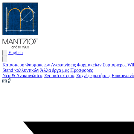
English
Κατασκευή Φαρμακείων
Ανακαινίσεις Φαρμακείων
Συρταριέρες Wil
Stand καλλυντικών
Άλλα έργα μας
Προσφορές
Νέα & Ανακοινώσεις
Σχετικά με εμάς
Συχνές ερωτήσεις
Επικοινωνί